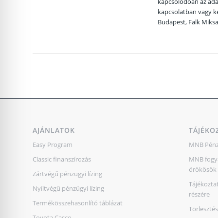
kapcsolódóan az adat
kapcsolatban vagy ké
Budapest, Falk Miksa 
AJÁNLATOK
TÁJÉKO
Easy Program
MNB Pénz
Classic finanszírozás
MNB fogya
örökösök 
Zártvégű pénzügyi lízing
Tájékoztat
Nyíltvégű pénzügyi lízing
részére
Termékösszehasonlító táblázat
Törleszté
Toyota Casco