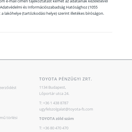
com e-mail címen tájékoztatást kérhet az adatainak kezelésével
ti Adatvédelmi és Információszabadság Hatósághoz (1055
t a lakóhelye (tartózkodási helye) szerint illetékes bíróságon.
TOYOTA PÉNZÜGYI ZRT.
1134 Budapest,
szerződést
Lőportár utca 24.
T: +36 1 438 8787
ugyfelszolgalat@toyota-fs.com
mű törlési
TOYOTA zöld szám
T: +36 80 470 470