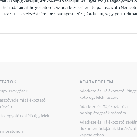
ait 60 napig kezeljük, ezt követően töröljük. Az ugyfelszolgalat@toyota-fs.
rheti adatainak helyesbítését. Az adatkezelést érintő panaszával a Nemze
utca 9-11., levelezési cím: 1363 Budapest, Pf. 9.) fordulhat, vagy pert indítha
ZTATÓK
ADATVÉDELEM
ügyi Navigátor
Adatkezelési Tájékoztató lízing
kötő ügyfelek részére
sztóvédelmi tájékoztató
részére
Adatkezelési Tájékoztató a
honlaplátogatók számára
ás fogyatékkal élő ügyfelek
Adatkezelési Tájékoztató gépjár
dokumentációjának kiadásával
si moratórium
kapcsolatban