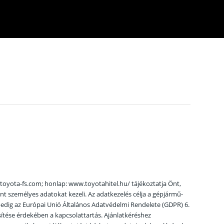
toyota-fs.com; honlap: www.toyotahitel.hu/ tájékoztatja Önt,
t személyes adatokat kezeli. Az adatkezelés célja a gépjármű-
ja pedig az Európai Unió Általános Adatvédelmi Rendelete (GDPR) 6.
jesítése érdekében a kapcsolattartás. Ajánlatkéréshez