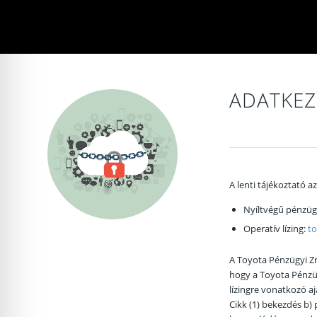
ságos profil epilepsziásoknak
barát mód
ADATKEZ
ód
ságos epilepsziás mód
A lenti tájékoztató a
Nyíltvégű pénzügy
Operatív lízing:
to
A Toyota Pénzügyi Zr
hogy a Toyota Pénzüg
lízingre vonatkozó aj
Cikk (1) bekezdés b) 