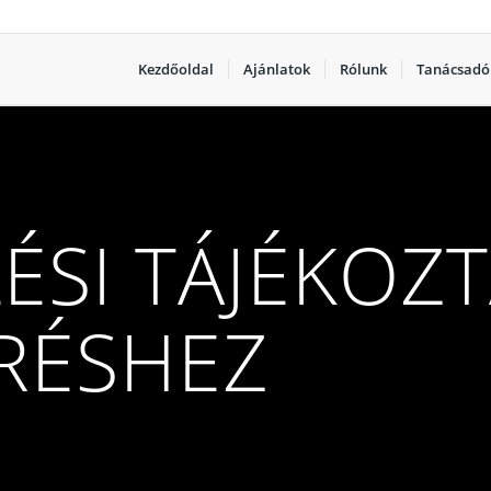
Kezdőoldal
Ajánlatok
Rólunk
Tanácsadó
ÉSI TÁJÉKOZ
RÉSHEZ