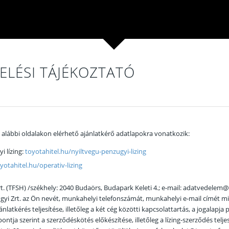
ELÉSI TÁJÉKOZTATÓ
z alábbi oldalakon elérhető ajánlatkérő adatlapokra vonatkozik:
i lízing:
toyotahitel.hu/nyiltvegu-penzugyi-lizing
yotahitel.hu/operativ-lizing
t. (TFSH) /székhely: 2040 Budaörs, Budapark Keleti 4.; e-mail: adatvedelem@
yi Zrt. az Ön nevét, munkahelyi telefonszámát, munkahelyi e-mail címét min
ánlatkérés teljesítése, illetőleg a két cég közötti kapcsolattartás, a jogalap
pontja szerint a szerződéskötés előkészítése, illetőleg a lízing-szerződés tel