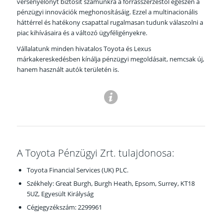
versenyelőnyt biztosít számunkra a forrásszerzéstől egészen a
pénzügyi innovációk meghonosításáig. Ezzel a multinacionális
háttérrel és hatékony csapattal rugalmasan tudunk válaszolni a
piac kihívásaira és a változó ügyféligényekre.
Vállalatunk minden hivatalos Toyota és Lexus
márkakereskedésben kínálja pénzügyi megoldásait, nemcsak új,
hanem használt autók területén is.
A Toyota Pénzügyi Zrt. tulajdonosa:
Toyota Financial Services (UK) PLC.
Székhely: Great Burgh, Burgh Heath, Epsom, Surrey, KT18
5UZ, Egyesült Királyság
Cégjegyzékszám: 2299961