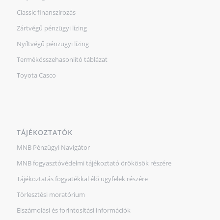
Classic finanszírozás
Zártvégű pénzügyi lízing
Nyíltvégű pénzügyi lízing
Termékösszehasonlító táblázat
Toyota Casco
TÁJÉKOZTATÓK
MNB Pénzügyi Navigátor
MNB fogyasztóvédelmi tájékoztató örökösök részére
Tájékoztatás fogyatékkal élő ügyfelek részére
Törlesztési moratórium
Elszámolási és forintosítási információk