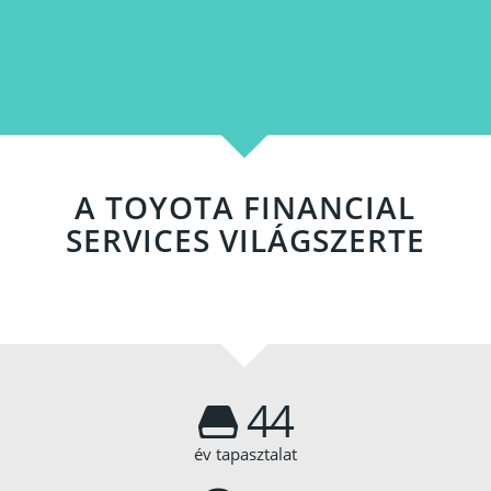
iásoknak
A TOYOTA FINANCIAL
SERVICES VILÁGSZERTE
d
44
év tapasztalat