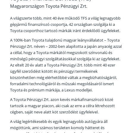
Magyarországon Toyota Pénzügyi Zrt.
A világszerte több, mint 40 éve működő TFS a világ legnagyobb
gépjármű finanszírozó csoportja, 42 országban szolgálja ki a
Toyota csoporthoz tartozó márkák iránt érdeklődő ügyfeleket.
A 100%-ban Toyota tulajdonú magyar leányvállalatot – Toyota
Pénzügyi Zrt. néven – 2002-ben alapította a japán anyacég azzal
a céllal, hogy a Toyota márkától megszokott színvonalú és
minőségű pénzügyi szolgáltatásokkal szolgálja ki az ügyfeleket.
Az eltelt 20 év alatt a Toyota Pénzügyi Zrt. több mint 40 ezer
ügyfél szerződést kötött és pénzügyi termékeinek
köszönhetően még elérhetőbbé váltak a megbízhatóságáról,
forradalmi technológiáiról és műszaki megoldásairól ismert
Toyota és prémium márkája, a Lexus modelljei.
A Toyota Pénzügyi Zrt. azon kevés márkafinanszírozó közé
tartozik a magyar piacon, aki csak az erre a célra létrehozott
cégben, saját neve alatt köt szerződést ügyfeleivel.
A világ legértékesebb és egyik legnagyobb autógyára áll
mögöttünk, ami számos területen komoly hátteret és