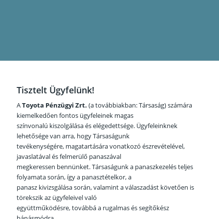
iásoknak
Tisztelt Ügyfelünk!
A
Toyota Pénzügyi Zrt.
(a továbbiakban: Társaság) számára
kiemelkedően fontos ügyfeleinek magas
színvonalú kiszolgálása és elégedettsége. Ügyfeleinknek
lehetősége van arra, hogy Társaságunk
d
tevékenységére, magatartására vonatkozó észrevételével,
javaslatával és felmerülő panaszával
megkeressen bennünket. Társaságunk a panaszkezelés teljes
folyamata során, így a panasztételkor, a
panasz kivizsgálása során, valamint a válaszadást követően is
törekszik az ügyfeleivel való
együttműködésre, továbbá a rugalmas és segítőkész
bánásmódra.