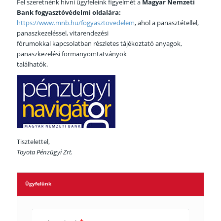
Fel szeretnénk hívni ügyfeleink figyelmét a
Magyar Nemzeti
Bank fogyasztóvédelmi oldalára:
https://www.mnb.hu/fogyasztovedelem
, ahol a panasztétellel,
panaszkezeléssel, vitarendezési
fórumokkal kapcsolatban részletes tájékoztató anyagok,
panaszkezelési formanyomtatványok
találhatók.
Tisztelettel,
Toyota Pénzügyi Zrt.
Ügyfelünk