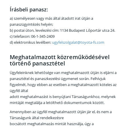
Írásbeli panasz:
a) személyesen vagy más által átadott irat útján a
panaszügyintézés helyén;
b) postai úton, levelezési cím: 1134 Budapest Lőportár utca 24.
c) telefaxon: 06-1-345-2409
d) elektronikus levélben:
ugyfelszolgalat@toyota-fs.com
Meghatalmazott közreműködésével
történő panasztétel
Ügyfeleinknek lehetősége van meghatalmazott útján is eljárni a
panasztétel és panaszkezelési ügymenet során. Felhívjuk
figyelmét, hogy ebben az esetben a meghatalmazott köteles az
ügyfél által
adott meghatalmazást is benyújtani Társaságunkhoz, melynek
mintáját megtalálja a letölthető dokumentumok között.
Amennyiben az ügyfél meghatalmazott útján jár el, és nem a
Társaságunk által rendelkezésre
bocsátott meghatalmazás mintát használja, úgy a