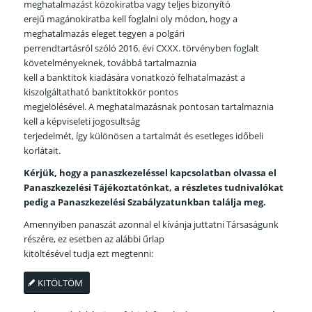
meghatalmazást közokiratba vagy teljes bizonyító
erejű magánokiratba kell foglalni oly módon, hogy a
meghatalmazás eleget tegyen a polgári
perrendtartásról szóló 2016. évi CXXX. törvényben foglalt
követelményeknek, továbbá tartalmaznia
kell a banktitok kiadására vonatkozó felhatalmazást a
kiszolgáltatható banktitokkör pontos
megjelölésével. A meghatalmazásnak pontosan tartalmaznia
kell a képviseleti jogosultság
terjedelmét, így különösen a tartalmát és esetleges időbeli
korlátait.
Kérjük, hogy a panaszkezeléssel kapcsolatban olvassa el
Panaszkezelési Tájékoztatónkat, a
részletes tudnivalókat
pedig a Panaszkezelési Szabályzatunkban találja meg.
Amennyiben panaszát azonnal el kívánja juttatni Társaságunk
részére, ez esetben az alábbi űrlap
kitöltésével tudja ezt megtenni:
KITÖLTÖM