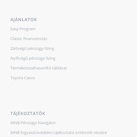
AJÁNLATOK
Easy Program
Classic finanszírozás
Zártvégű pénzügyi lízing
Nyíltvégű pénzügyi lízing
Termékösszehasonlító táblázat
Toyota Casco
TÁJÉKOZTATÓK
MNB Pénzügyi Navigátor
MNB fogyasztóvédelmi tájékoztató örökösök részére