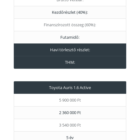
Kezdőrészlet (40%):
Finanszírozott összeg (60%):
Futamidő:
Havi törlesztő részlet:
THM:
Toyota Auris 1.6 Active
5 900 000 Ft
2 360 000 Ft
3 540 000 Ft
5 év