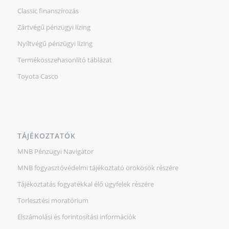
Classic finanszírozás
Zártvégű pénzügyi lízing
Nyíltvégű pénzügyi lízing
Termékösszehasonlító táblázat
Toyota Casco
TÁJÉKOZTATÓK
MNB Pénzügyi Navigátor
MNB fogyasztóvédelmi tájékoztató örökösök részére
Tájékoztatás fogyatékkal élő ügyfelek részére
Törlesztési moratórium
Elszámolási és forintosítási információk