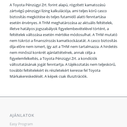
A Toyota Pénzügyi Zrt. forint alapú, rögzített kamatozású
zártvégű pénzügyi lízing kalkulációja, ami teljes körű casco
biztosítás megkötése és teljes futamidő alatti fenntartása
esetén érvényes. A THM meghatározása az aktuális feltételek,
illetve hatályos jogszabályok figyelembevételével történt, a
feltételek változása esetén mértéke módosulhat. A THM mutató
nem tükrözi a finanszírozás kamatkockázatát. A casco biztosítás
díja előre nem ismert, így azt a THM nem tartalmazza. A hirdetés
nem minősül konkrét ajánlattételnek, annak célja a
figyelemfelkeltés, a Toyota Pénzügyi Zrt. a kondíciók
változtatásának jogát fenntartja. A tájékoztatás nem teljeskörű,
további feltételekért és részletekért keresse fel Toyota
Márkakereskedését. A képek csak illusztrációk.
AJÁNLATOK
Easy Program