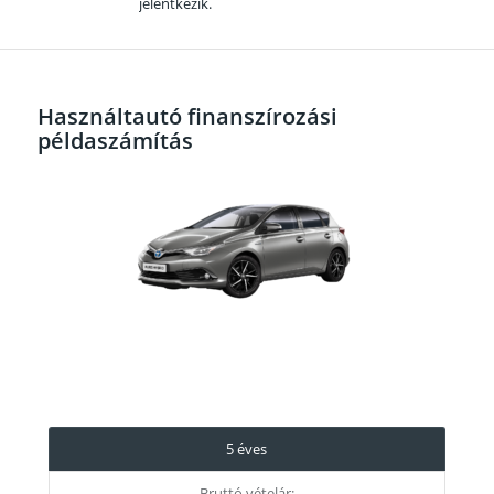
jelentkezik.
Használtautó finanszírozási
példaszámítás
5 éves
Bruttó vételár: