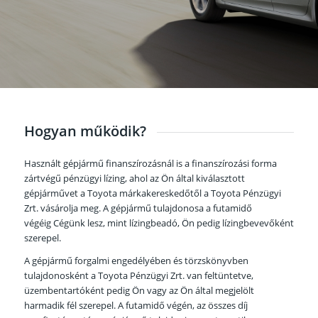
iásoknak
Hogyan működik?
Használt gépjármű finanszírozásnál is a finanszírozási forma
zártvégű pénzügyi lízing, ahol az Ön által kiválasztott
gépjárművet a Toyota márkakereskedőtől a Toyota Pénzügyi
d
Zrt. vásárolja meg. A gépjármű tulajdonosa a futamidő
végéig Cégünk lesz, mint lízingbeadó, Ön pedig lízingbevevőként
szerepel.
A gépjármű forgalmi engedélyében és törzskönyvben
tulajdonosként a Toyota Pénzügyi Zrt. van feltüntetve,
üzembentartóként pedig Ön vagy az Ön által megjelölt
harmadik fél szerepel. A futamidő végén, az összes díj