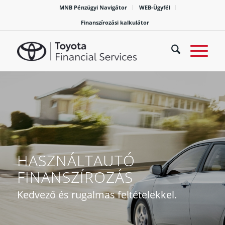
MNB Pénzügyi Navigátor
WEB-Ügyfél
Finanszírozási kalkulátor
HASZNÁLTAUTÓ
FINANSZÍROZÁS
Kedvező és rugalmas feltételekkel.